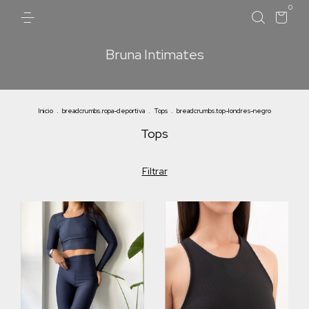
0
Bruna Intimates
Inicio
.
breadcrumbs.ropa-deportiva
.
Tops
.
breadcrumbs.top-londres-negro
Tops
Filtrar