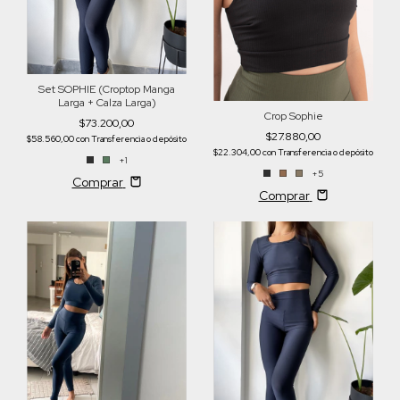
Set SOPHIE (Croptop Manga
Larga + Calza Larga)
Crop Sophie
$73.200,00
$27.880,00
$58.560,00
con
Transferencia o depósito
$22.304,00
con
Transferencia o depósito
+1
+5
Comprar
Comprar